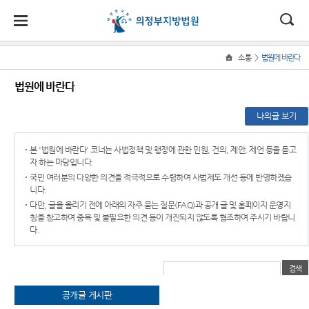
대
소
나
>
소통
법원에 바란다
Home
법
한
송
홀
법원
지원
소식
민원
정보
소통
법원에 바란다
원
소개
소개
지
민
안
로
소
새소식
민원안
통일법
법원에
원
나의글 보기
개
소
국
내
소
법원장
고양지
내
연구회
바란다
소
우리법
식
인사말
원
개
민
법
마
송
본 '법원에 바란다' 코너는 사법정책 및 행정에 관한 민원, 건의, 제안, 제언 등을 듣고
원 주요
법률상
사건검
부조리
원
자 하는 마당입니다.
연혁
남양주
판결
담안내
색
신고센
정
원
당
국민 여러분의 다양한 의견을 적극적으로 수렴하여 사법제도 개선 등에 반영하겠습
지원
터
보
조직 및
법원게
자주묻
판결서
니다.
소
(구
전화번
시판
는질문
사본 제
칭찬합
다만, 글을 올리기 전에 아래의 자주 묻는 질문(FAQ)과 공개 글 및 홈페이지 운영지
통
호
공신청
니다
침을 참고하여 중복 및 불필요한 의견 등이 개진되지 않도록 협조하여 주시기 바랍니
전
E-mail
유관기
다.
재판개
Club
관안내
법원견
자
판결서
정 및
학
인터넷
포토뉴
통합열
법정안
검색
민
열람
스
람복사
정보공
내
실
개
원
공개글 게시판
관할구