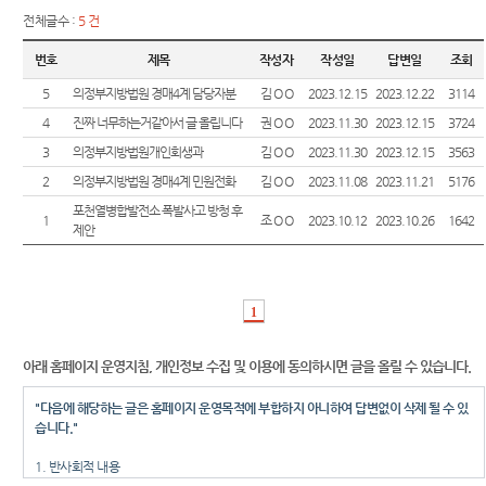
각급법
재판안
센
역
전체글수 :
원안내
5 건
내서
터)
시/군
번호
제목
작성자
작성일
답변일
조회
English
법원
Guide
5
의정부지방법원 경매4계 담당자분
김 O O
2023.12.15
2023.12.22
3114
등기과/
4
진짜 너무하는거같아서 글 올립니다
권 O O
2023.11.30
2023.12.15
3724
장애인·
소
3
외국인
의정부지방법원개인회생과
김 O O
2023.11.30
2023.12.15
3563
청사안
등의 접
2
의정부지방법원 경매4계 민원전화
김 O O
2023.11.08
2023.11.21
5176
내
근 및
포천열병합발전소 폭발사고 방청 후
사법지
1
조 O O
2023.10.12
2023.10.26
1642
제안
찾아오
원
시는길
의정부
1
지방법
원 조정
센터
아래 홈페이지 운영지침, 개인정보 수집 및 이용에 동의하시면 글을 올릴 수 있습니다.
"다음에 해당하는 글은 홈페이지 운영목적에 부합하지 아니하여 답변없이 삭제 될 수 있
습니다."
1. 반사회적 내용