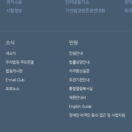
전자소송
인터넷등기소
전
시험정보
가인법정변론경연대회
외국
소식
민원
새소식
민원안내
우리법원 주요판결
법률상담안내
법원게시판
자주묻는질문
E-mail Club
유관기관안내
포토뉴스
통합열람복사실
재판안내서
English Guide
장애인·외국인 등의 접근 및 사법지원