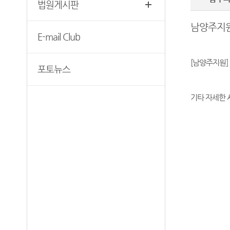
법원게시판
청사안내
장애인·외국인 등의 접근 및
사법지원
남양주지원
찾아오시는길
E-mail Club
의정부지방법원 조정센터
[남양주지원]
포토뉴스
기타 자세한 