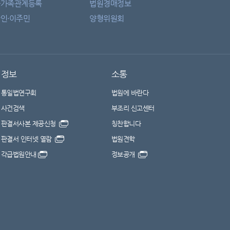
자가족관계등록
법원경매정보
인·이주민
양형위원회
정보
소통
통일법연구회
법원에 바란다
사건검색
부조리 신고센터
판결서사본 제공신청
칭찬합니다
판결서 인터넷 열람
법원견학
각급법원안내
정보공개