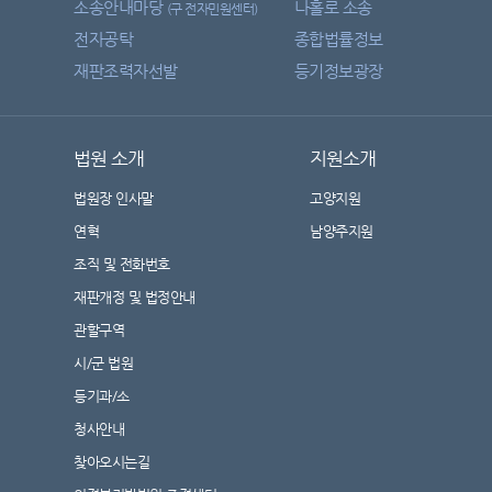
소송안내마당
나홀로 소송
(구 전자민원센터)
전자공탁
종합법률정보
재판조력자선발
등기정보광장
법원 소개
지원소개
법원장 인사말
고양지원
연혁
남양주지원
조직 및 전화번호
재판개정 및 법정안내
관할구역
시/군 법원
등기과/소
청사안내
찾아오시는길