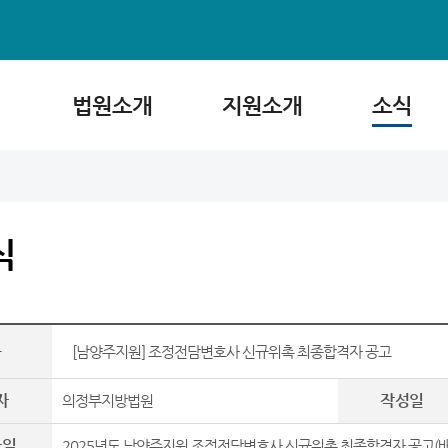
법원소개
지원소개
소식
식
목
[남양주지원] 조정전담변호사 신규위촉 최종합격자 공고
자
작성일
의정부지방법원
파일
2025년도 남양주지원 조정전담변호사 신규위촉 최종합격자 공고(배