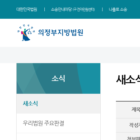
대한민국법원
소송안내마당
나홀로 소송
(구 전자민원센터)
법원 소개
지원소개
소식
민원
정보
소통
법원장 인사말
고양지원
새소식
민원안내
통일법연구회
법원에 바란다
새소
소식
연혁
남양주지원
우리법원 주요판결
법률상담안내
사건검색
부조리 신고센터
조직 및 전화번호
법원게시판
자주묻는질문
판결서사본 제공신청
칭찬합니다
재판개정 및 법정안내
E-mail Club
유관기관안내
판결서 인터넷열람
법원견학
새소식
제
관할구역
포토뉴스
통합열람복사실
각급법원안내
정보공개
우리법원 주요판결
시/군 법원
재판안내서
작성
등기과/소
English Guide
첨부