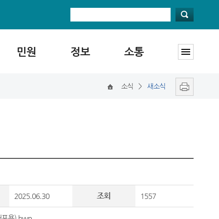
민원
정보
소통
소식
>
새소식
조회
2025.06.30
1557
포용).hwp