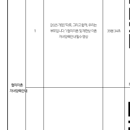
[2025
개정
]
“
따로
,
그리고 함께
,
우리는
1
부모입니다
.” I
협의이혼 및 재판상 이혼
39
분
34
초
자녀양육안내 필수 영상
협의이혼
자녀양육안내