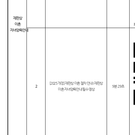
재판상
이혼
자녀양육안내
[2025
개정
]
재판상 이혼 절차 안내
I
재판상
2
9
분
29
초
이혼 자녀양육안내 필수 영상