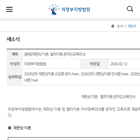
대
소
나
>
소식
새소식
Home
법
한
송
홀
법원
지원
소식
민원
정보
소통
새소식
원
소개
소개
지
민
안
로
소
새소식
민원안
통일법
법원에
원
개
제목
[본원]재판상 이혼, 협의이혼 온라인교육안내
소
국
내
소
법원장
고양지
내
연구회
바란다
소
우리법
식
인사말
원
작성자
의정부지방법원
작성일
2026.02.12
개
민
법
마
송
원 주요
법률상
사건검
부조리
원
2026년도 재판상이혼 소감문 양식.hwp
,
2026년도 재판상이혼 안내문.hwp
,
2026
연혁
남양주
판결
담안내
색
신고센
첨부파일
정
원
당
내문.hwp
지원
터
보
조직 및
법원게
자주묻
판결서
소
(구
전화번
시판
는질문
사본 제
칭찬합
통
재판상 이혼
·
협의이혼 온라인교육안내
호
공신청
니다
전
E-mail
유관기
재판개
Club
관안내
법원견
의정부지방법원에서는
재판상 이혼 및 협의이혼 자녀양육안내
를
온라인 교육으로 제공
자
정 및
판결서
학
다
.
포토뉴
통합열
법정안
인터넷
민
스
람복사
정보공
내
열람
■
재판상 이혼
실
개
원
관할구