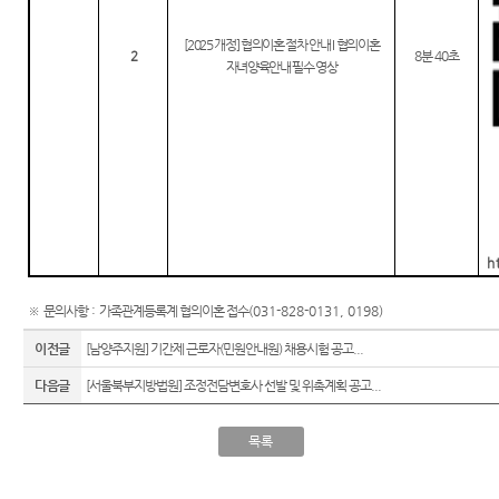
[2025
개정
]
협의이혼 절차 안내
I
협의이혼
2
8
분
40
초
자녀양육안내 필수 영상
h
※
문의사항
:
가족관계등록계 협의이혼 접수
(031-828-0131, 0198)
이전글
[남양주지원] 기간제 근로자(민원안내원) 채용시험 공고...
다음글
[서울북부지방법원] 조정전담변호사 선발 및 위촉계획 공고...
목록