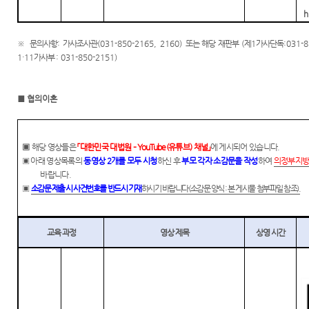
h
※
문의사항
:
가사조사관
(031-850-2165, 2160)
또는
해당 재판부
(
제
1
가사단독
:031-
1·11
가사부
: 031-850-2151)
■
협의이혼
▣
해당 영상들은
「
대한민국 대법원
–
YouTube(
유튜브
)
채널
」
에 게시되어 있습니다
.
▣
아래 영상목록의
동영상
2
개를 모두 시청
하신 후
부모 각자 소감문을 작성
하여
의정부지
바랍니다
.
▣
소감문 제출 시 사건번호를 반드시 기재
하시기 바랍니다
(
소감문 양식
:
본 게시물 첨부파일 참조
).
교육 과정
영상 제목
상영 시간