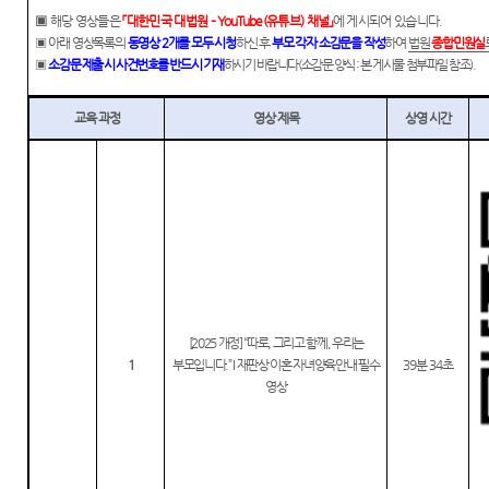
재판안
역
각급법
▣
해당 영상들은
「
대한민국 대법원
–
YouTube(
유튜브
)
채널
」
에 게시되어 있습니다
.
센
내서
원안내
▣
아래 영상목록의
동영상
2
개를 모두 시청
하신 후
부모 각자 소감문을 작성
하여
법원
종합민원실
시/군
터)
▣
소감문 제출 시 사건번호를 반드시 기재
하시기 바랍니다
(
소감문 양식
:
본 게시물 첨부파일 참조
).
English
법원
Guide
등기과/
교육 과정
영상 제목
상영 시간
장애인·
소
외국인
청사안
등의 접
내
근 및
사법지
찾아오
원
시는길
의정부
지방법
원 조정
[2025
개정
] “
따로
,
그리고 함께
,
우리는
센터
1
부모입니다
.” I
재판상 이혼 자녀양육안내 필수
39
분
34
초
영상