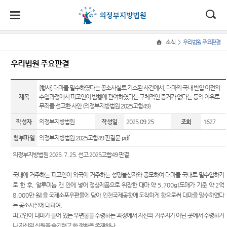
대
소
나
>
소식
우리법원 주요판결
Home
법
한
송
홀
법원
지원
소식
민원
정보
소통
우리법원 주요판결
원
소개
소개
지
민
안
로
소
새소식
민원안
통일법
법원에
원
개
[형사] 대마를 밀수하였다는 공소사실로 기소된 사건에서, 대마의 국내 반입 이전의
소
국
내
소
법원장
고양지
내
연구회
바란다
소
제목
수입과정에서 피고인이 범행에 관여하였다는 구체적인 증거가 없다는 등의 이유로
우리법
식
인사말
원
개
무죄를 선고한 사안 (의정부지방법원 2025고합49)
민
법
마
송
원 주요
법률상
사건검
부조리
원
연혁
남양주
판결
담안내
색
신고센
작성자
의정부지방법원
작성일
2025.09.25
조회
1627
정
원
당
지원
터
보
첨부파일
의정부지방법원 2025고합49 판결문.pdf
조직 및
법원게
자주묻
판결서
소
(구
전화번
시판
는질문
사본 제
칭찬합
통
의정부지방법원 2025. 7. 25. 선고 2025고합49 판결
호
공신청
니다
전
E-mail
유관기
국내에 거주하는 피고인이 외국에 거주하는 성명불상자와 공모하여 대마를 국내로 밀수입하기
재판개
Club
관안내
법원견
자
로 한 후
,
알루미늄 캔 안에 넣어 정상제품으로 위장한 대마 약
5,700g(
도매가 기준 약
2
억
정 및
판결서
학
포토뉴
통합열
8,000
만 원
)
을 국제소포우편물에 담아 인천국제공항에 도착하게 함으로써 대마를 밀수하였다
법정안
인터넷
민
스
람복사
정보공
는 공소사실에 대하여,
내
열람
실
개
피고인이 대마가 들어 있는 우편물을 수령하는 과정에서 자신의 거주지가 아닌 곳에서 수령하거
원
관할구
나 자신의 신원을 숨기려고 한 정황은 존재하나
,