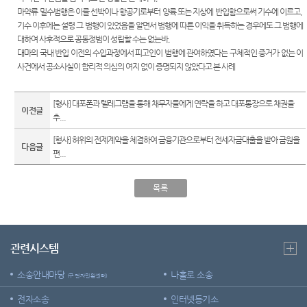
재판안
역
각급법
마약류 밀수범행은 이를 선박이나 항공기로부터 양륙 또는 지상에 반입함으로써 기수에 이르고
,
센
내서
원안내
기수 이후에는 설령 그 범행이 있었음을 알면서 범행에 따른 이익을 취득하는 경우에도 그 범행에
시/군
터)
대하여 사후적으로 공동정범이 성립할 수는 없는바
,
English
법원
대마의 국내 반입 이전의 수입과정에서 피고인이 범행에 관여하였다는 구체적인 증거가 없는 이
Guide
사건에서
공소사실이 합리적 의심의 여지 없이 증명되지 않았다고 본 사례
등기과/
장애인·
소
외국인
[형사] 대포폰과 텔레그램을 통해 채무자들에게 연락을 하고 대포통장으로 채권을
청사안
등의 접
이전글
추...
내
근 및
사법지
[형사] 허위의 전제계약을 체결하여 금융기관으로부터 전세자금대출을 받아 금원을
다음글
찾아오
원
편...
시는길
의정부
목록
지방법
원 조정
센터
관련시스템
소송안내마당
나홀로 소송
(구 전자민원센터)
전자소송
인터넷등기소