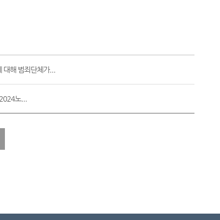
 대해 범죄단체가...
024노...