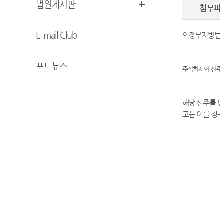
법원게시판
첨부
청사안내
장애인·외국인 등의 접근 및
사법지원
찾아오시는길
E-mail Club
의정부지방법원 2
의정부지방법원 조정센터
포토뉴스
주식회사의 신주
해당 신주를 
고는 이를 청