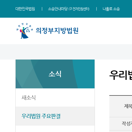
대한민국법원
소송안내마당
나홀로 소송
(구 전자민원센터)
법원 소개
지원소개
소식
민원
정보
소통
법원장 인사말
고양지원
새소식
민원안내
통일법연구회
법원에 바란다
우리
소식
연혁
남양주지원
우리법원 주요판결
법률상담안내
사건검색
부조리 신고센터
조직 및 전화번호
법원게시판
자주묻는질문
판결서사본 제공신청
칭찬합니다
재판개정 및 법정안내
E-mail Club
유관기관안내
판결서 인터넷열람
법원견학
새소식
제
관할구역
포토뉴스
통합열람복사실
각급법원안내
정보공개
우리법원 주요판결
시/군 법원
재판안내서
작성
등기과/소
English Guide