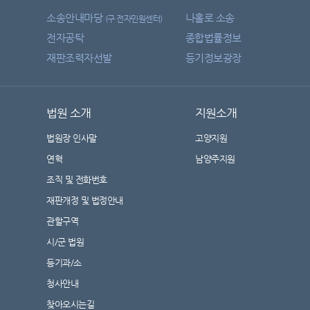
소송안내마당
나홀로 소송
(구 전자민원센터)
전자공탁
종합법률정보
재판조력자선발
등기정보광장
법원 소개
지원소개
법원장 인사말
고양지원
연혁
남양주지원
조직 및 전화번호
재판개정 및 법정안내
관할구역
시/군 법원
등기과/소
청사안내
찾아오시는길