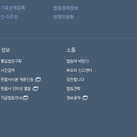
자가족관계등록
법원경매정보
인·이주민
양형위원회
정보
소통
통일법연구회
법원에 바란다
사건검색
부조리 신고센터
판결서사본 제공신청
칭찬합니다
판결서 인터넷 열람
법원견학
각급법원안내
정보공개