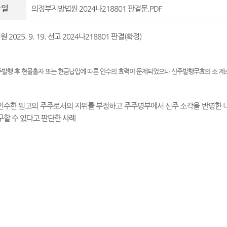
파일
의정부지방법원 2024나218801 판결문.PDF
025. 9. 19. 선고 2024나218801 판결(확정)
발행 후 현물출자 또는 현금납입에 따른 인수의 효력이 문제되었으나 신주발행무효의 소 제소기
인수한 원고의 주주로서의 지위를 부정하고 주주명부에서 신주 소각을 반영한 
구할 수 있다고 판단한 사례