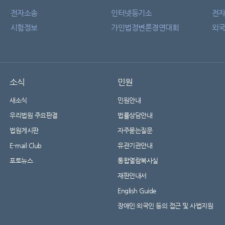
전자소송
인터넷등기소
전
시험정보
가인법정변론경연대회
외국
소식
민원
새소식
민원안내
우리법원 주요판결
법률상담안내
법원게시판
자주묻는질문
E-mail Club
유관기관안내
포토뉴스
통합열람복사실
재판안내서
English Guide
장애인·외국인 등의 접근 및 사법지원