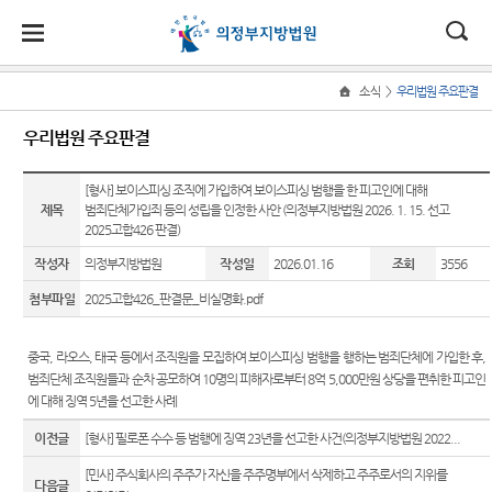
대
소
나
>
소식
우리법원 주요판결
Home
법
한
송
홀
법원
지원
소식
민원
정보
소통
우리법원 주요판결
원
소개
소개
지
민
안
로
소
새소식
민원안
통일법
법원에
원
개
[형사] 보이스피싱 조직에 가입하여 보이스피싱 범행을 한 피고인에 대해
소
국
내
소
법원장
고양지
내
연구회
바란다
소
제목
범죄단체가입죄 등의 성립을 인정한 사안 (의정부지방법원 2026. 1. 15. 선고
우리법
식
인사말
원
개
2025고합426 판결)
민
법
마
송
원 주요
법률상
사건검
부조리
원
연혁
남양주
판결
담안내
색
신고센
작성자
의정부지방법원
작성일
2026.01.16
조회
3556
정
원
당
지원
터
보
첨부파일
2025고합426_판결문_비실명화.pdf
조직 및
법원게
자주묻
판결서
소
(구
전화번
시판
는질문
사본 제
칭찬합
통
호
공신청
니다
전
중국, 라오스, 태국 등에서 조직원을 모집하여 보이스피싱 범행을 행하는 범죄단체에 가입한 후,
E-mail
유관기
범죄단체 조직원들과 순차 공모하여
10명의 피해자로부터 8억 5,000만원 상당을 편취한 피고인
재판개
Club
관안내
법원견
자
에 대해 징역 5년을 선고한 사례
정 및
판결서
학
포토뉴
통합열
법정안
인터넷
민
이전글
[형사] 필로폰 수수 등 범행에 징역 23년을 선고한 사건(의정부지방법원 2022...
스
람복사
정보공
내
열람
실
개
원
[민사] 주식회사의 주주가 자신을 주주명부에서 삭제하고 주주로서의 지위를
다음글
관할구