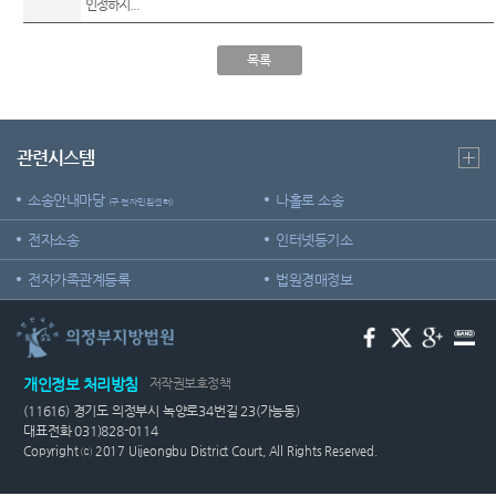
인정하지...
재판안
역
각급법
센
내서
원안내
시/군
목록
터)
English
법원
Guide
등기과/
장애인·
소
관련시스템
외국인
청사안
등의 접
소송안내마당
내
근 및
나홀로 소송
(구 전자민원센터)
사법지
찾아오
전자소송
인터넷등기소
원
시는길
전자가족관계등록
법원경매정보
의정부
지방법
원 조정
센터
개인정보 처리방침
저작권보호정책
(11616) 경기도 의정부시 녹양로34번길 23(가능동)
대표전화 031)828-0114
Copyright ⓒ 2017 Uijeongbu District Court, All Rights Reserved.