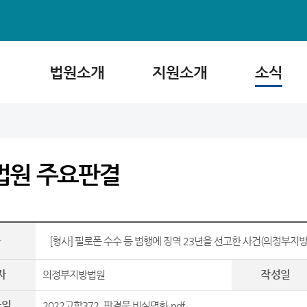
법원소개
지원소개
소식
법원 주요판결
목
[형사] 필로폰 수수 등 범행에 징역 23년을 선고한 사건(의정부지방법
자
작성일
의정부지방법원
파일
2022고합372_판결문 비실명화.pdf