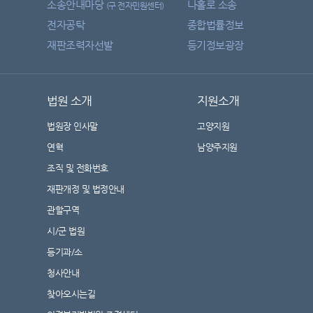
소송안내마당
나홀로 소송
(구 전자민원센터)
전자공탁
종합법률정보
재판조력자선발
등기정보광장
법원 소개
지원소개
법원장 인사말
고양지원
연혁
남양주지원
조직 및 전화번호
재판개정 및 법정안내
관할구역
시/군 법원
등기과/소
청사안내
찾아오시는길