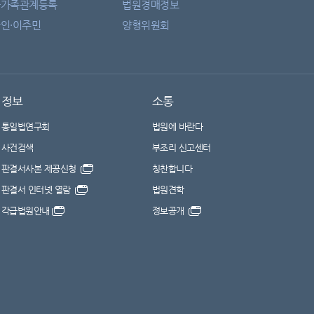
자가족관계등록
법원경매정보
인·이주민
양형위원회
정보
소통
통일법연구회
법원에 바란다
사건검색
부조리 신고센터
판결서사본 제공신청
칭찬합니다
판결서 인터넷 열람
법원견학
각급법원안내
정보공개