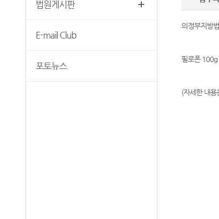
법원게시판
청사안내
장애인·외국인 등의 접근 및
사법지원
의정부지방법원 2
찾아오시는길
E-mail Club
의정부지방법원 조정센터
필로폰 100
포토뉴스
(자세한 내용