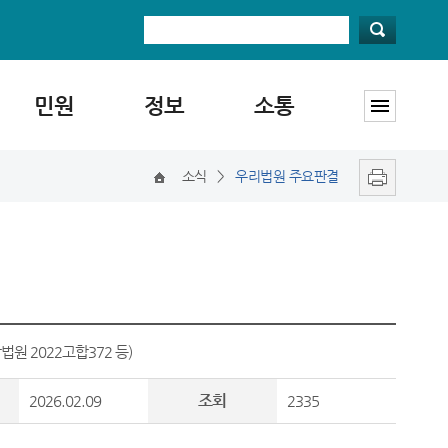
민원
정보
소통
소식
>
우리법원 주요판결
원 2022고합372 등)
조회
2026.02.09
2335