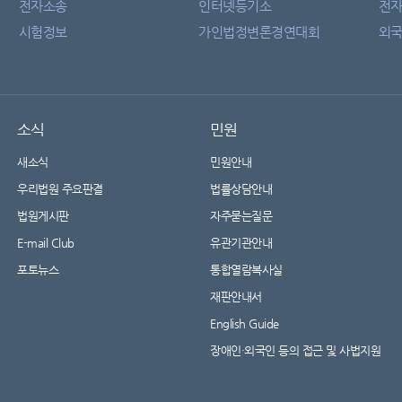
전자소송
인터넷등기소
전
시험정보
가인법정변론경연대회
외국
소식
민원
새소식
민원안내
우리법원 주요판결
법률상담안내
법원게시판
자주묻는질문
E-mail Club
유관기관안내
포토뉴스
통합열람복사실
재판안내서
English Guide
장애인·외국인 등의 접근 및 사법지원