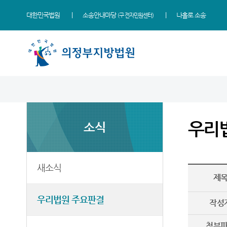
대한민국법원
소송안내마당
나홀로 소송
(구 전자민원센터)
법원 소개
지원소개
소식
민원
정보
소통
법원장 인사말
고양지원
새소식
민원안내
통일법연구회
법원에 바란다
우리
소식
연혁
남양주지원
우리법원 주요판결
법률상담안내
사건검색
부조리 신고센터
조직 및 전화번호
법원게시판
자주묻는질문
판결서사본 제공신청
칭찬합니다
재판개정 및 법정안내
E-mail Club
유관기관안내
판결서 인터넷열람
법원견학
새소식
제
관할구역
포토뉴스
통합열람복사실
각급법원안내
정보공개
우리법원 주요판결
시/군 법원
재판안내서
작성
등기과/소
English Guide
첨부