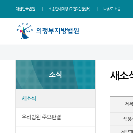
대한민국법원
소송안내마당
나홀로 소송
(구 전자민원센터)
법원 소개
지원소개
소식
민원
정보
소통
법원장 인사말
고양지원
새소식
민원안내
통일법연구회
법원에 바란다
새소
소식
연혁
남양주지원
우리법원 주요판결
법률상담안내
사건검색
부조리 신고센터
조직 및 전화번호
법원게시판
자주묻는질문
판결서사본 제공신청
칭찬합니다
재판개정 및 법정안내
E-mail Club
유관기관안내
판결서 인터넷열람
법원견학
새소식
제
관할구역
포토뉴스
통합열람복사실
각급법원안내
정보공개
우리법원 주요판결
시/군 법원
재판안내서
작성
등기과/소
English Guide
첨부