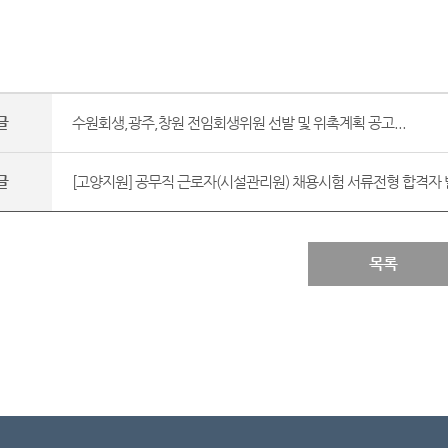
글
수원회생,광주,창원 전임회생위원 선발 및 위촉계획 공고...
글
[고양지원] 공무직 근로자(시설관리원) 채용시험 서류전형 합격자 발
목록