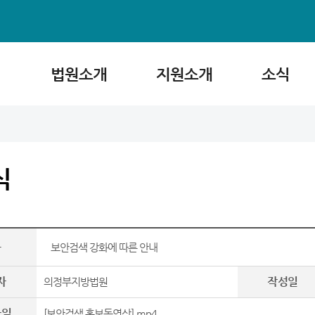
법원소개
지원소개
소식
식
목
보안검색 강화에 따른 안내
자
작성일
의정부지방법원
파일
[보안검색 홍보동영상].mp4