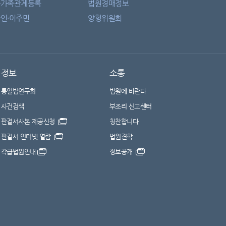
자가족관계등록
법원경매정보
인·이주민
양형위원회
정보
소통
통일법연구회
법원에 바란다
사건검색
부조리 신고센터
판결서사본 제공신청
칭찬합니다
판결서 인터넷 열람
법원견학
각급법원안내
정보공개