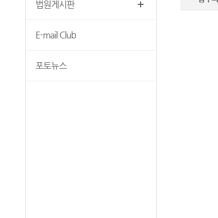
법원게시판
청사안내
장애인·외국인 등의 접근 및
사법지원
찾아오시는길
E-mail Club
의정부지방법원 조정센터
포토뉴스