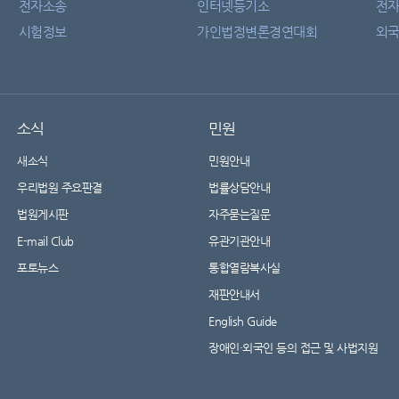
전자소송
인터넷등기소
전
시험정보
가인법정변론경연대회
외국
소식
민원
새소식
민원안내
우리법원 주요판결
법률상담안내
법원게시판
자주묻는질문
E-mail Club
유관기관안내
포토뉴스
통합열람복사실
재판안내서
English Guide
장애인·외국인 등의 접근 및 사법지원