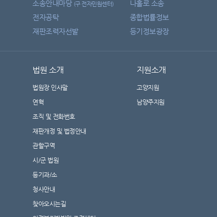
소송안내마당
나홀로 소송
(구 전자민원센터)
전자공탁
종합법률정보
재판조력자선발
등기정보광장
법원 소개
지원소개
법원장 인사말
고양지원
연혁
남양주지원
조직 및 전화번호
재판개정 및 법정안내
관할구역
시/군 법원
등기과/소
청사안내
찾아오시는길