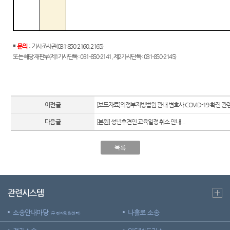
￭
문의
:
가사조사관
(031-850-2160, 2165)
또는 해당 재판부
(
제
1
가사단독
: 031-850-2141,
제
2
가사단독
: 031-850-2145)
이전글
[보도자료]의정부지방법원 관내 변호사 COVID-19 확진 관련.
다음글
[본원] 성년후견인 교육일정 취소 안내...
목록
관련시스템
소송안내마당
나홀로 소송
(구 전자민원센터)