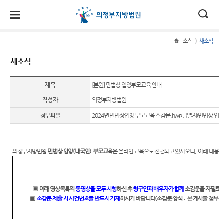
대
소
나
>
소식
새소식
Home
법
한
송
홀
법원
지원
소식
민원
정보
소통
새소식
원
소개
소개
지
민
안
로
소
새소식
민원안
통일법
법원에
원
개
제목
[본원] 민법상 입양부모교육 안내
소
국
내
소
법원장
고양지
내
연구회
바란다
소
우리법
식
인사말
원
작성자
의정부지방법원
개
민
법
마
송
원 주요
법률상
사건검
부조리
원
첨부파일
2024년 민법상입양 부모교육 소감문.hwp
,
(별지)민법상 입
연혁
남양주
판결
담안내
색
신고센
정
원
당
지원
터
보
조직 및
법원게
자주묻
판결서
소
(구
전화번
시판
는질문
사본 제
칭찬합
통
의정부지방법원
민법상 입양
(
내국인
)
부모교육
은 온라인 교육으로 진행되고 있사오니
,
아래 내
호
공신청
니다
전
E-mail
유관기
재판개
Club
관안내
법원견
자
정 및
판결서
학
포토뉴
통합열
▣
아래 영상목록의
동영상을 모두 시청
하신 후
청구인과 배우자가 함께
소감문을 자필
법정안
인터넷
민
스
람복사
정보공
▣
소감문 제출 시 사건번호를 반드시 기재
하시기 바랍니다
(
소감문 양식
:
본 게시물 첨부
내
열람
실
개
원
관할구