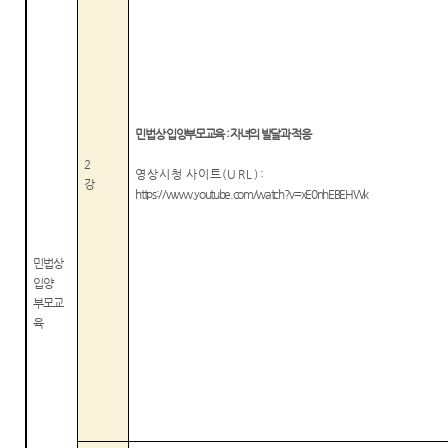
민법상 입양부모교육
:
자녀의 발달과 적응
2
영상시청 사이트
(URL):
강
https
://www.youtube.com/watch?v=xE0nhEBEHWk
민법상
입양
부모교
육