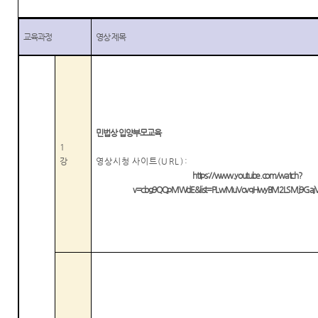
재판안
역
각급법
센
내서
원안내
시/군
교육과정
영상 제목
터)
English
법원
Guide
등기과/
장애인·
소
외국인
청사안
등의 접
내
근 및
민법상 입양부모교육
사법지
1
찾아오
원
강
영상시청 사이트
(URL):
시는길
https://www.youtube.com/watch?
v=cbg9QQpMWdE&list=PLwMuVovqHwyBM2LSMj9Gaj
의정부
지방법
원 조정
센터